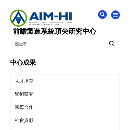
跳
到
主
前瞻製造系統頂尖研究中心
要
內
容
區
中心成果
人才培育
學術研究
國際合作
社會貢獻