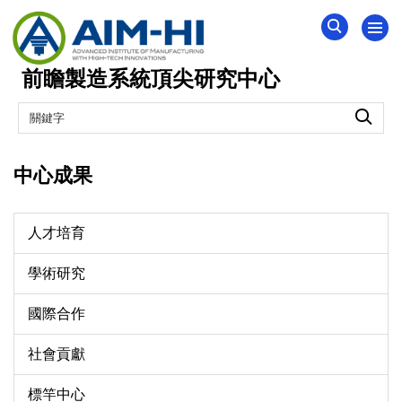
跳
到
主
前瞻製造系統頂尖研究中心
要
內
容
區
中心成果
人才培育
學術研究
國際合作
社會貢獻
標竿中心