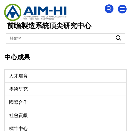
跳
到
主
前瞻製造系統頂尖研究中心
要
內
容
區
中心成果
人才培育
學術研究
國際合作
社會貢獻
標竿中心