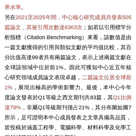
界水準
。
另在
2021至2025年間，中心核心研究成員共發表505
篇論文，其被引用次數達6363次
；如若以引用標竿分
析指標（Citation Benchmarking）來看，該數值是由
一篇文獻獲得的引用與類似文獻的平均值比較，其百
分比值高達99者共有兩篇論文，表示上述兩篇文獻在
全球該領域中位於前1%。因此可獲知中心近五年核
心研究領域成員論文表現卓越，
二篇論文位居全球前
1%
，展現出極高的學術影響力。最後，本中心今年
度論文發表於Q1等級之西文期刊共83篇，其
Q1比例
達79%
，非屬Q1等級期刊僅占21%，其分布圖如圖7
所示，足可證明本中心成員發表之文章具備高品質，
皆投稿於涵蓋工程學、電腦科學、材料科學及化學工