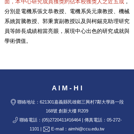
面，本中心研究成員獲獎約佔本校獲獎人之近五成
，
分別是電機系張文恭教授、電機系吳元康教授、機械
系姚賀騰教授、郭秉寰副教授以及與柯錫克助理研究
員等師長成績相當亮眼，展現中心出色的研究成就與
學術價值。
A I M - H I
聯絡地址：621301嘉義縣民雄鄉三興村7鄰大學路一段
168號 創新大樓 R209
聯絡電話：(05)2720411#16464 | 傳真電話：05-272-
1101 |
E-mail：aimhi@ccu.edu.tw