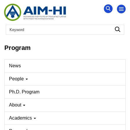
Jump
to
the
main
content
block
Program
News
People
Ph.D. Program
About
Academics