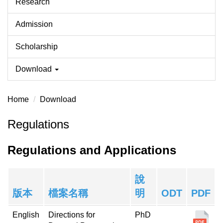
Research
Admission
Scholarship
Download
Home
Download
Regulations
Regulations and Applications
說
版本
檔案名稱
明
ODT
PDF
English
Directions for
PhD