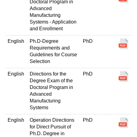
Doctoral Program in
Advanced
Manufacturing
Systems - Application
and Enrollment
English
Ph.D-Degree
PhD
Requirements and
Guidelines for Course
Selection
English
Directions for the
PhD
Degree Exam of the
Doctoral Program in
Advanced
Manufacturing
Systems
English
Operation Directions
PhD
for Direct Pursuit of
Ph.D. Degree in