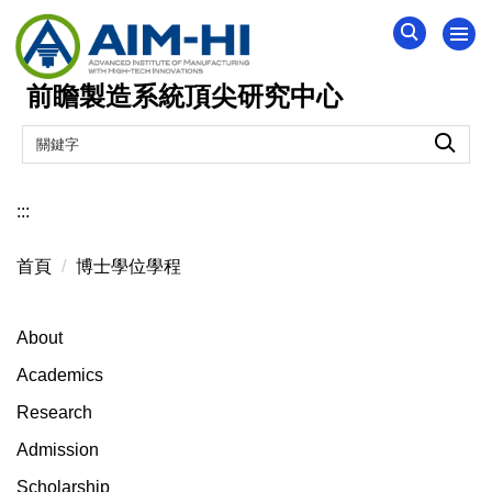
跳
到
主
前瞻製造系統頂尖研究中心
要
內
容
區
:::
首頁
博士學位學程
About
Academics
Research
Admission
Scholarship