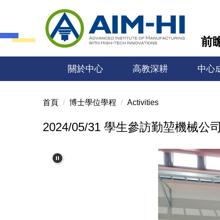
跳
到
主
前瞻
要
內
容
關於中心
高教深耕
中心
區
首頁
博士學位學程
Activities
2024/05/31 學生參訪勤堃機械公