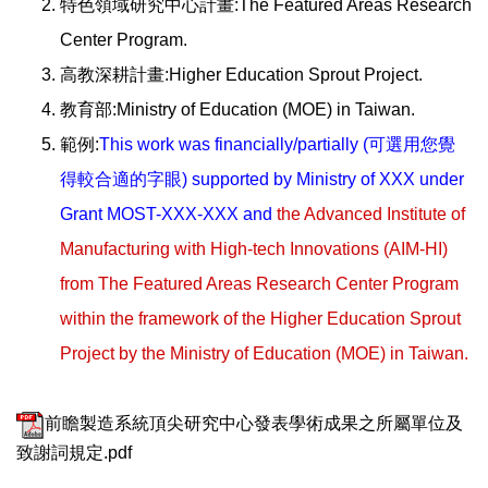
特色領域研究中心計畫:The Featured Areas Research
Center Program.
高教深耕計畫:Higher Education Sprout Project.
教育部:Ministry of Education (MOE) in Taiwan.
範例:
T
his work was financially/partially (可選用您覺
得較合適的字眼) supported by Ministry of XXX under
Grant MOST-XXX-XXX and
the Advanced Institute of
Manufacturing with High-tech Innovations (AIM-HI)
from The Featured Areas Research Center Program
within the framework of the Higher Education Sprout
Project by the Ministry of Education (MOE) in Taiwan.
前瞻製造系統頂尖研究中心發表學術成果之所屬單位及
致謝詞規定.pdf