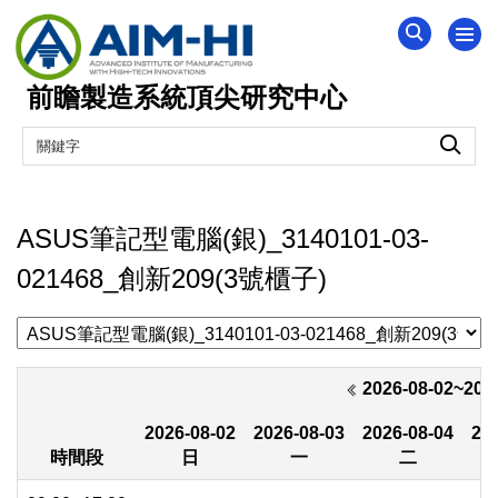
跳
到
主
前瞻製造系統頂尖研究中心
要
內
容
區
ASUS筆記型電腦(銀)_3140101-03-
021468_創新209(3號櫃子)
2026-08-02~202
2026-08-02
2026-08-03
2026-08-04
20
時間段
日
一
二